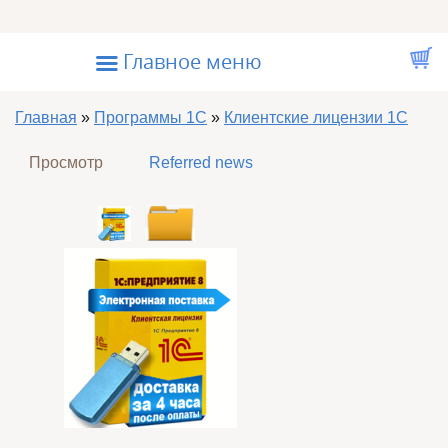
Перейти к основному содержанию
☰
Главное меню
Вы здесь
Главная
»
Программы 1С
»
Клиентские лицензии 1С
Главные вкладки
Просмотр
(активная вкладка)
Referred news