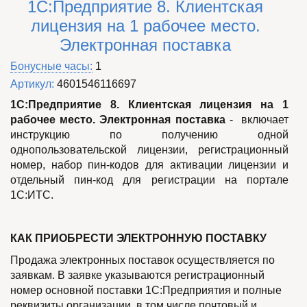
1С:Предприятие 8. Клиентская
лицензия на 1 рабочее место.
Электронная поставка
Характеристики
Бонусные часы
:
1
Артикул
:
4601546116697
1С:Предприятие 8. Клиентская лицензия на 1
рабочее место. Электронная поставка
-
включает
инструкцию по получению
одной
однопользовательской лицензии
, регистрационный
номер, набор пин-кодов для активации лицензии и
отдельный пин-код для регистрации на портале
1С:ИТС.
КАК ПРИОБРЕСТИ ЭЛЕКТРОННУЮ ПОСТАВКУ
Продажа электронных поставок осуществляется по
заявкам. В заявке указываются регистрационный
номер основной поставки 1С:Предприятия и полные
реквизиты организации, в том числе почтовый и