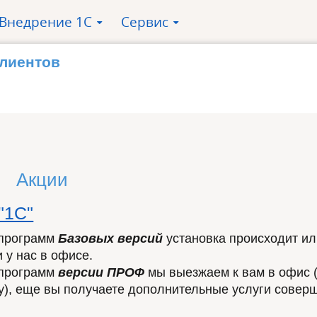
Внедрение 1С
Сервис
»
»
клиентов
Акции
"1С"
 программ
Базовых версий
установка происходит ил
 у нас в офисе.
 программ
версии ПРОФ
мы выезжаем к вам в офис 
у), еще вы получаете дополнительные услуги совер