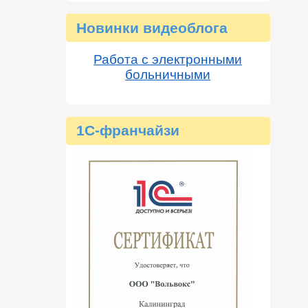
Новинки видеоблога
Работа с электронными
больничными
1C-франчайзи