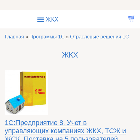
Перейти к основному содержанию
☰
ЖКХ
Вы здесь
Главная
»
Программы 1С
»
Отраслевые решения 1С
ЖКХ
1С:Предприятие 8. Учет в
управляющих компаниях ЖКХ, ТСЖ и
ЖСК. Поставка на 5 пользователей.