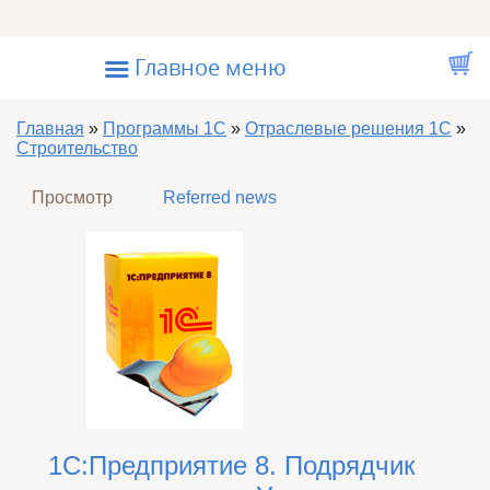
Перейти к основному содержанию
☰
Главное меню
Вы здесь
Главная
»
Программы 1С
»
Отраслевые решения 1С
»
Строительство
Главные вкладки
Просмотр
(активная вкладка)
Referred news
1C:Предприятие 8. Подрядчик