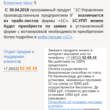
Характеристики
Бонусные часы
:
5
C 30.04.2018
программный продукт "1C:Управление
производственным предприятием 8"
исключается
из прайс-листов
фирмы «1С».
1С:УПП можно
будет приобрести по заявке
в установленной
форме с мотивировкой необходимости приобретения
более подробно в
инфо-письме «1С»
Заказать продукты можно в
Отдел продаж и
интернет-магазине или по
поддержки
телефону:
+7 (4012)
52-08-18
клиентов
Мы работаем по 100%
предоплате.
52 08 18
+7 (4012)
Оплата осуществляется
безналичным способом по счету.
По Калининграду доставка и
установка, заказанных программ
1С на сумму от 5000 руб.,
осуществляется бесплатно. До
5000 руб. стоимость доставки и
установки 1950 руб. или
самовывоз.
Подробнее об условиях доставки
и оплаты
Электронные версии
продуктов