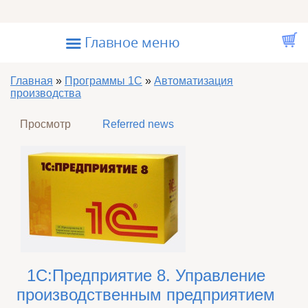
Перейти к основному содержанию
☰
Главное меню
Вы здесь
Главная
»
Программы 1С
»
Автоматизация
производства
Главные вкладки
Просмотр
(активная вкладка)
Referred news
1С:Предприятие 8. Управление
производственным предприятием