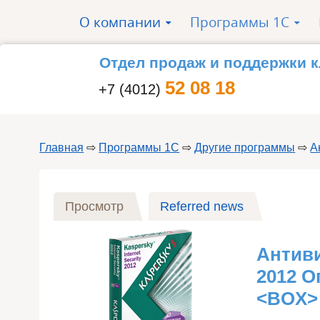
Перейти к основному содержанию
О компании
Программы 1С
»
»
Отдел продаж и поддержки 
52 08 18
+7 (4012)
Главная
⇨
Программы 1С
⇨
Другие программы
⇨
А
Вы здесь
Главные вкладки
Просмотр
(активная вкладка)
Referred news
Антиви
2012 О
<BOX>