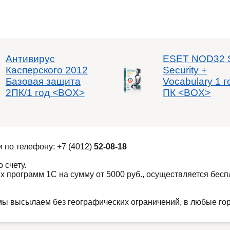
Антивирус
ESET NOD32 
Касперского 2012
Security +
Базовая защита
Vocabulary 1 г
2ПК/1 год <BOX>
ПК <BOX>
и по телефону:
+7 (4012)
52-08-18
 счету.
х программ 1С на сумму от 5000 руб., осуществляется беспл
ы высылаем без географических ограничений, в любые го