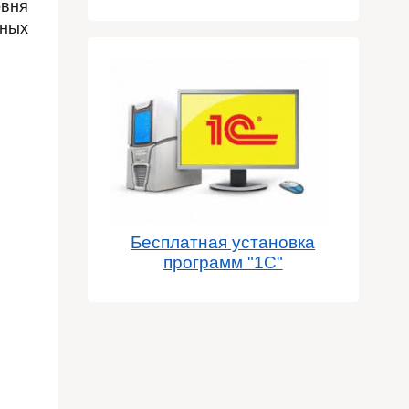
вня
сных
Бесплатная установка
программ "1С"