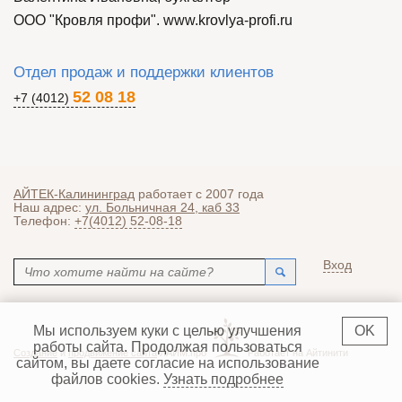
ООО "Кровля профи". www.krovlya-profi.ru
Отдел продаж и поддержки клиентов
52 08 18
+7 (4012)
АЙТЕК-Калининград
работает с 2007 года
Наш адрес:
ул. Больничная 24, каб 33
Телефон:
+7(4012) 52-08-18
Поиск
Вход
Форма поиска
Мы используем куки с целью улучшения
OK
работы сайта. Продолжая пользоваться
Создание
и
продвижение сайта
ЛАЙМ.про
Работает на Айтинити
сайтом, вы даете согласие на использование
файлов cookies.
Узнать подробнее