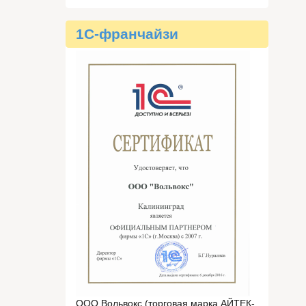
1C-франчайзи
ООО Вольвокс (торговая марка АЙТЕК-