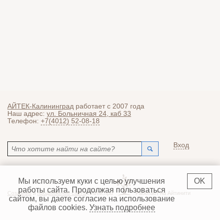
АЙТЕК-Калининград
работает с 2007 года
Наш адрес:
ул. Больничная 24, каб 33
Телефон:
+7(4012) 52-08-18
Поиск
Вход
Форма поиска
Мы используем куки с целью улучшения
OK
работы сайта. Продолжая пользоваться
Создание
и
продвижение сайта
ЛАЙМ.про
Работает на Айтинити
сайтом, вы даете согласие на использование
файлов cookies.
Узнать подробнее