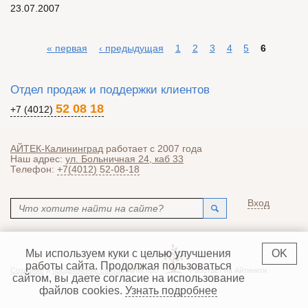
Создано
23.07.2007
« первая
‹ предыдущая
1
2
3
4
5
6
Страницы
Отдел продаж и поддержки клиентов
52 08 18
+7 (4012)
АЙТЕК-Калининград
работает с 2007 года
Наш адрес:
ул. Больничная 24, каб 33
Телефон:
+7(4012) 52-08-18
Поиск
Вход
Форма поиска
Мы используем куки с целью улучшения
OK
работы сайта. Продолжая пользоваться
Создание
и
продвижение сайта
ЛАЙМ.про
Работает на Айтинити
сайтом, вы даете согласие на использование
файлов cookies.
Узнать подробнее