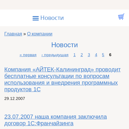
Перейти к основному содержанию
☰
Новости
Вы здесь
Главная
»
О компании
Новости
« первая
‹ предыдущая
1
2
3
4
5
6
Страницы
Компания «АЙТЕК-Калининград» проводит
бесплатные консультации по вопросам
использования и внедрения программных
продуктов 1С
Создано
29.12.2007
23.07.2007 наша компания заключила
договор 1С:Франчайзинга